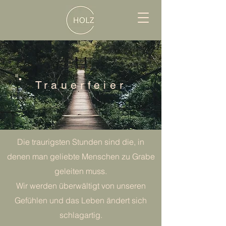
Trauerfeier
Die traurigsten Stunden sind die, in
denen man geliebte Menschen zu Grabe
geleiten muss.
Wir werden überwältigt von unseren
Gefühlen und das Leben ändert sich
schlagartig.