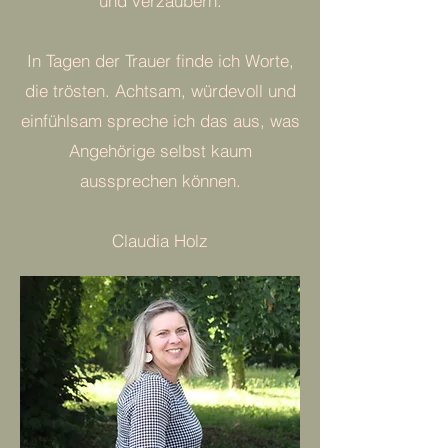
und verzaubern.
In Tagen der Trauer finde ich Worte,
die trösten. Achtsam, würdevoll und
einfühlsam spreche ich das aus, was
Angehörige selbst kaum
aussprechen können.
Claudia Holz