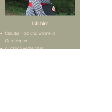
Ich bin:
Claudia Holz und wohne in
Gardelegen
glücklich verheiratet
stolze Mutter und habe 2 unglaublich
tolle Kinder
Erzieherin, Fortbildnerin und
Religionspädagogin
Freie Rednerin mit Leidenschaft
eine gute Zuhörerin
authentisch und mit dem Herzen
dabei